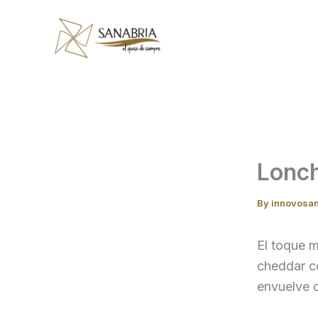
Skip
to
content
Lonch
By
innovosa
El toque 
cheddar co
envuelve 