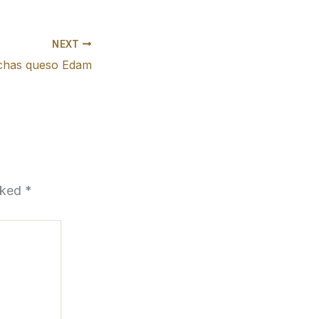
NEXT
chas queso Edam
arked
*